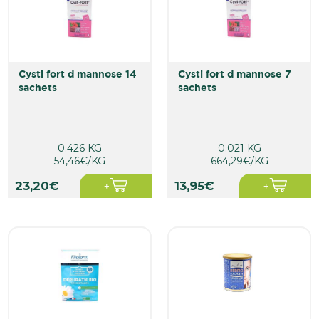
cysti fort d mannose 14
cysti fort d mannose 7
sachets
sachets
0.426 KG
0.021 KG
54,46€/KG
664,29€/KG
23,20€
13,95€