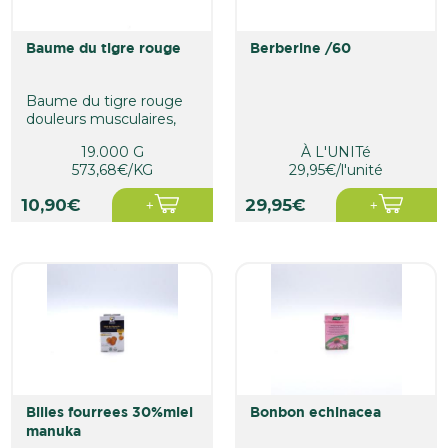
baume du tigre rouge
berberine /60
Baume du tigre rouge
douleurs musculaires,
contractures
19.000 G
À L'UNITé
musculaires
573,68€/KG
29,95€/l'unité
10,90€
29,95€
billes fourrees 30%miel
bonbon echinacea
manuka