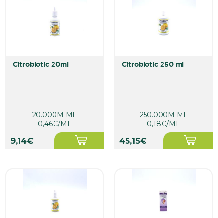
citrobiotic 20ml
citrobiotic 250 ml
20.000M ML
250.000M ML
0,46€/ML
0,18€/ML
9,14€
45,15€