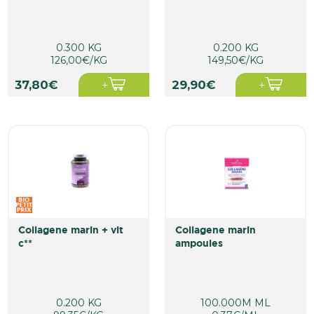
0.300 KG
0.200 KG
126,00€/KG
149,50€/KG
37,80€
29,90€
collagene marin + vit
collagene marin
c**
ampoules
0.200 KG
100.000M ML