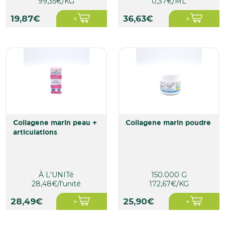
99,35€/KG
0,37€/ML
19,87€
36,63€
collagene marin peau +
collagene marin poudre
articulations
À L'UNITé
150.000 G
28,48€/l'unité
172,67€/KG
28,49€
25,90€