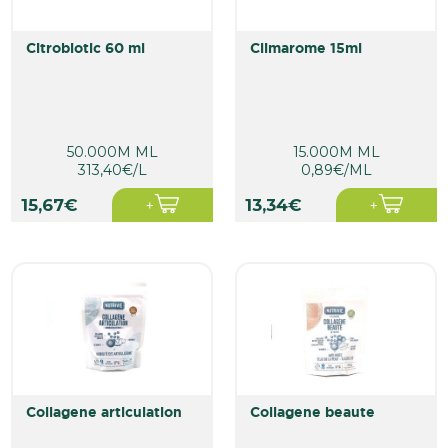
citrobiotic 60 ml
climarome 15ml
50.000M ML
15.000M ML
313,40€/L
0,89€/ML
15,67€
13,34€
collagene articulation
collagene beaute