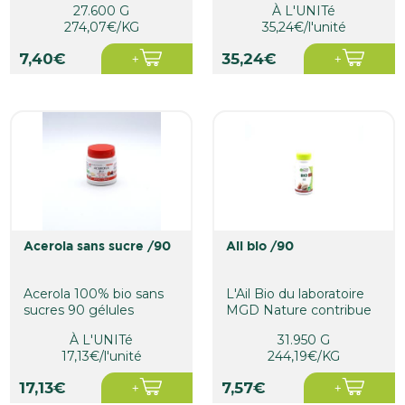
27.600 G
À L'UNITé
un...
alimentaire sous forme
274,07€/KG
35,24€/l'unité
de...
7,40€
35,24€
acerola sans sucre /90
ail bio /90
Acerola 100% bio sans
L'Ail Bio du laboratoire
sucres 90 gélules
MGD Nature contribue
marines
à soutenir le bon...
À L'UNITé
31.950 G
17,13€/l'unité
244,19€/KG
17,13€
7,57€