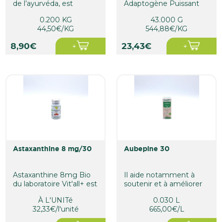
de l’ayurvéda, est
Adaptogène Puissant
reconnue pour ses
contre le Stress et la
0.200 KG
43.000 G
vertus...
Fatigue
44,50€/KG
544,88€/KG
8,90€
23,43€
astaxanthine 8 mg/30
aubepine 30
Astaxanthine 8mg Bio
Il aide notamment à
du laboratoire Vit'all+ est
soutenir et à améliorer
un complément
la circulation sanguine.
À L'UNITé
0.030 L
alimentaire...
32,33€/l'unité
665,00€/L