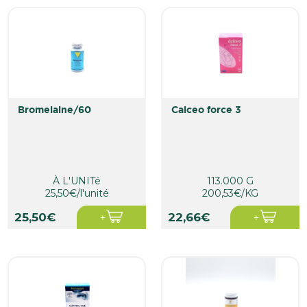
bromelaine/60
calceo force 3
À L'UNITé
113.000 G
25,50€/l'unité
200,53€/KG
25,50€
22,66€