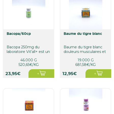
bacopa/60cp
baume du tigre blanc
Bacopa 250mg du
Baume du tigre blanc
laboratoire Vit'all+ est un
douleurs musculaires et
complément
articulaires, piqûres
46.000 G
19.000 G
alimentaire qui...
d'insectes.
520,65€/KG
681,58€/KG
23,95€
12,95€