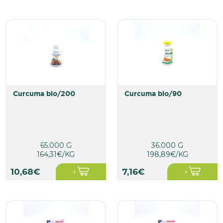
curcuma bio/200
curcuma bio/90
65.000 G
36.000 G
164,31€/KG
198,89€/KG
10,68€
7,16€