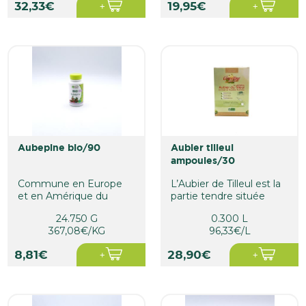
32,33€
19,95€
aubepine bio/90
aubier tilleul
ampoules/30
Commune en Europe
L’Aubier de Tilleul est la
et en Amérique du
partie tendre située
Nord, l’aubépine,
entre l’arbre et...
24.750 G
0.300 L
Crataegus...
367,08€/KG
96,33€/L
8,81€
28,90€