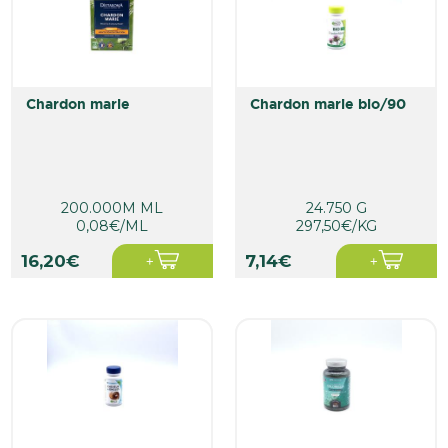
chardon marie
chardon marie bio/90
200.000M ML
24.750 G
0,08€/ML
297,50€/KG
16,20€
7,14€