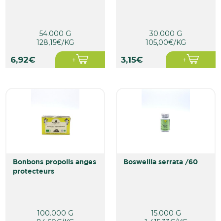
54.000 G
30.000 G
128,15€/KG
105,00€/KG
6,92€
3,15€
bonbons propolis anges
boswellia serrata /60
protecteurs
100.000 G
15.000 G