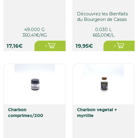
Découvrez les Bienfaits
du Bourgeon de Cassis
avec HerbalGem !
49.000 G
0.030 L
350,41€/KG
665,00€/L
17,16€
19,95€
charbon
charbon vegetal +
comprimes/200
myrtille