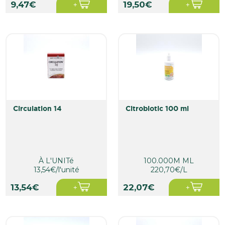
9,47€
19,50€
circulation 14
citrobiotic 100 ml
À L'UNITé
100.000M ML
13,54€/l'unité
220,70€/L
13,54€
22,07€