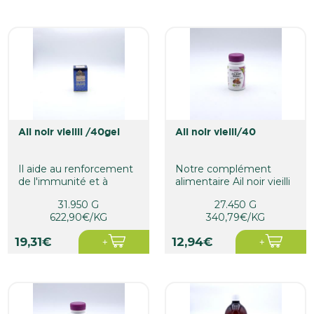
ail noir vieilli /40gel
ail noir vielli/40
Il aide au renforcement
Notre complément
de l'immunité et à
alimentaire Ail noir vieilli
l'équilibre du cholestérol.
est indiqué pour
31.950 G
27.450 G
soutenir la...
622,90€/KG
340,79€/KG
19,31€
12,94€