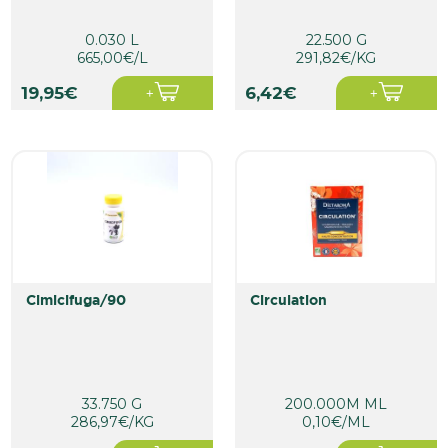
0.030 L
22.500 G
665,00€/L
291,82€/KG
19,95€
6,42€
cimicifuga/90
circulation
33.750 G
200.000M ML
286,97€/KG
0,10€/ML