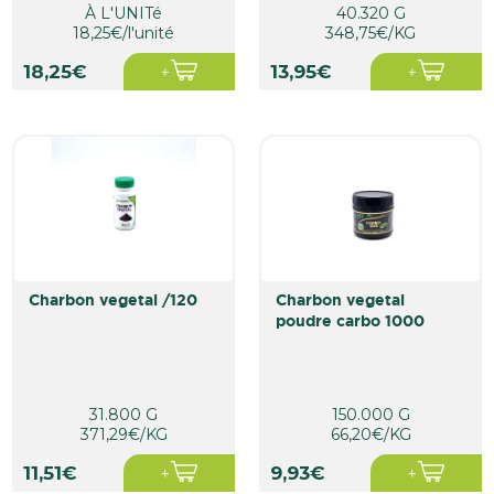
À L'UNITé
40.320 G
18,25€/l'unité
348,75€/KG
18,25€
13,95€
charbon vegetal /120
charbon vegetal
poudre carbo 1000
31.800 G
150.000 G
371,29€/KG
66,20€/KG
11,51€
9,93€