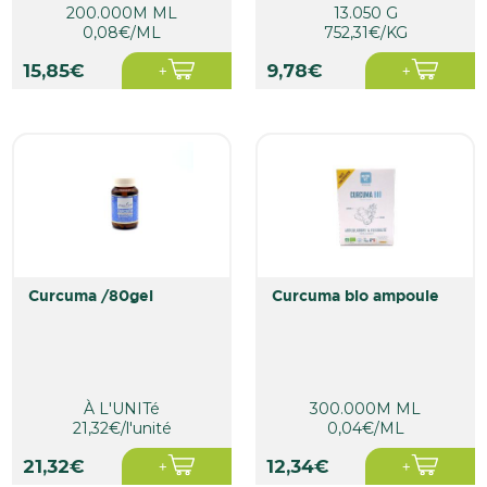
200.000M ML
13.050 G
0,08€/ML
752,31€/KG
15,85€
9,78€
curcuma /80gel
curcuma bio ampoule
À L'UNITé
300.000M ML
21,32€/l'unité
0,04€/ML
21,32€
12,34€