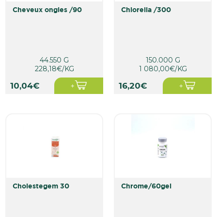
cheveux ongles /90
chlorella /300
44.550 G
150.000 G
228,18€/KG
1 080,00€/KG
10,04€
16,20€
cholestegem 30
chrome/60gel