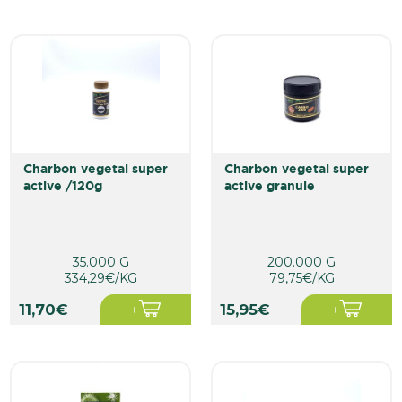
charbon vegetal super
charbon vegetal super
active /120g
active granule
35.000 G
200.000 G
334,29€/KG
79,75€/KG
11,70€
15,95€