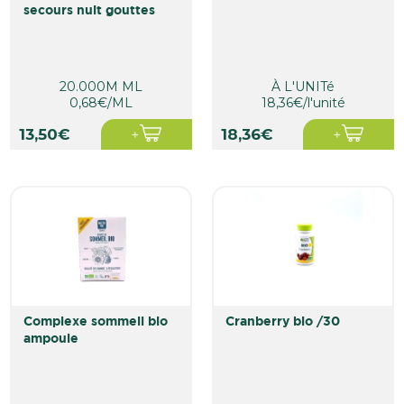
secours nuit gouttes
20.000M ML
À L'UNITé
0,68€/ML
18,36€/l'unité
13,50€
18,36€
complexe sommeil bio
cranberry bio /30
ampoule