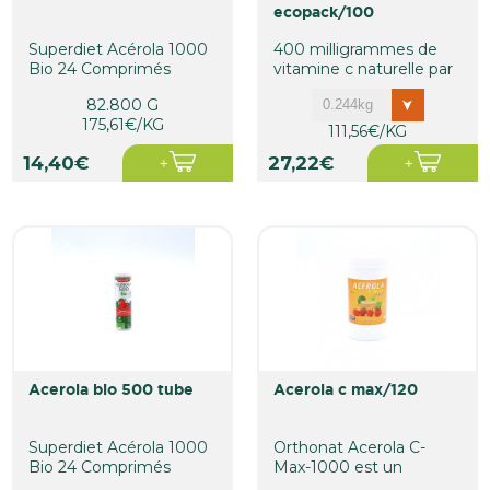
ecopack/100
Superdiet Acérola 1000
400 milligrammes de
Bio 24 Comprimés
vitamine c naturelle par
Sécables à Croquer est
comprimé. Le conseil
82.800 G
un...
de...
175,61€/KG
111,56€/KG
14,40€
27,22€
acerola bio 500 tube
acerola c max/120
Superdiet Acérola 1000
Orthonat Acerola C-
Bio 24 Comprimés
Max-1000 est un
Sécables à Croquer est
complément