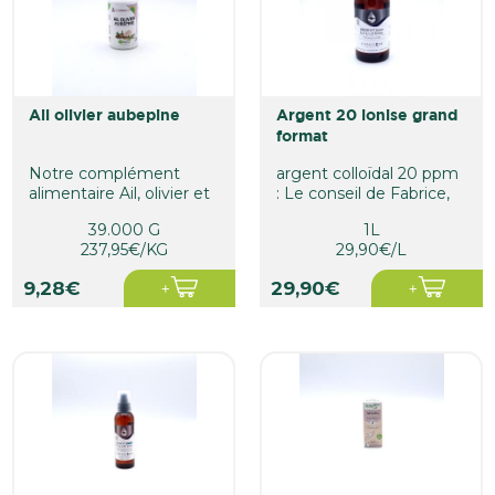
ail olivier aubepine
argent 20 ionise grand
format
Notre complément
argent colloïdal 20 ppm
alimentaire Ail, olivier et
: Le conseil de Fabrice,
aubépine est indiqué en
Bien secouer la
39.000 G
1L
cas...
bouteille...
237,95€/KG
29,90€/L
9,28€
29,90€