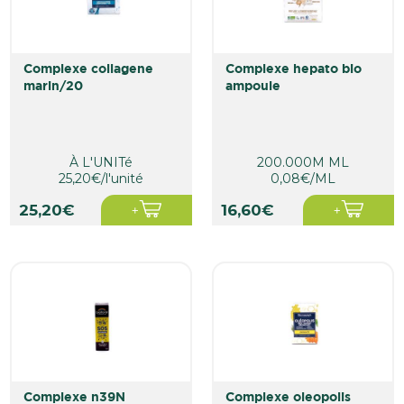
complexe collagene
complexe hepato bio
marin/20
ampoule
À L'UNITé
200.000M ML
25,20€/l'unité
0,08€/ML
25,20€
16,60€
complexe n39N
complexe oleopolis