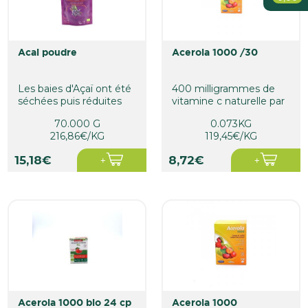
Bébé
Soin De La Personne
acai poudre
acerola 1000 /30
Maison
Les baies d'Açaï ont été
400 milligrammes de
séchées puis réduites
vitamine c naturelle par
en poudre. Cette...
comprimé. Le conseil
70.000 G
0.073KG
de...
216,86€/KG
119,45€/KG
15,18€
8,72€
acerola 1000 bio 24 cp
acerola 1000