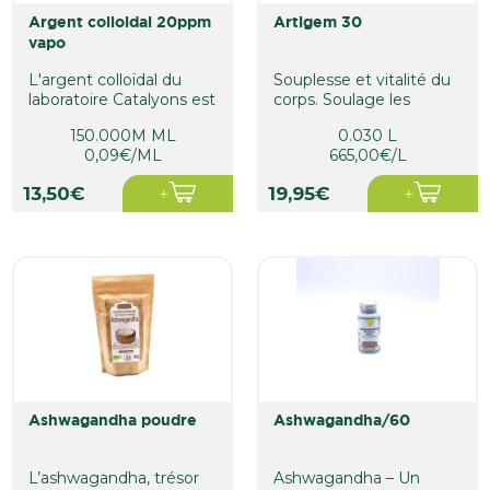
argent colloidal 20ppm
artigem 30
vapo
L'argent colloïdal du
Souplesse et vitalité du
laboratoire Catalyons est
corps. Soulage les
une lotion hydratante...
douleurs des...
150.000M ML
0.030 L
0,09€/ML
665,00€/L
13,50€
19,95€
ashwagandha poudre
ashwagandha/60
L’ashwagandha, trésor
Ashwagandha – Un