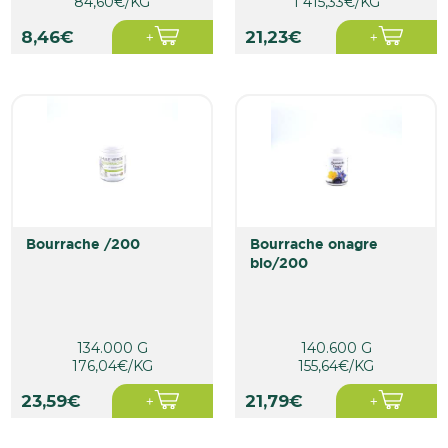
84,60€/KG
1 415,33€/KG
8,46€
21,23€
bourrache /200
bourrache onagre
bio/200
134.000 G
140.600 G
176,04€/KG
155,64€/KG
23,59€
21,79€