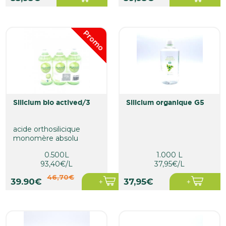
Promo
silicium bio actived/3
silicium organique G5
acide orthosilicique
monomère absolu
0.500L
1.000 L
93,40€/L
37,95€/L
46,70€
39.90€
37,95€