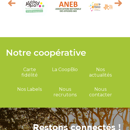
Notre coopérative
Carte
La CoopBio
Nos
fidélité
actualités
Nos Labels
Nous
Nous
recrutons
contacter
Restons connectés !