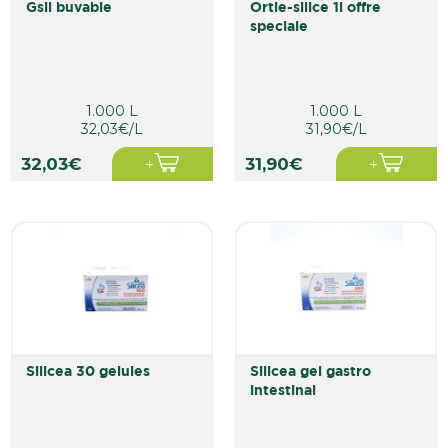
gsil buvable
ortie-silice 1l offre
speciale
1.000 L
1.000 L
32,03€/L
31,90€/L
32,03€
31,90€
silicea 30 gelules
silicea gel gastro
intestinal