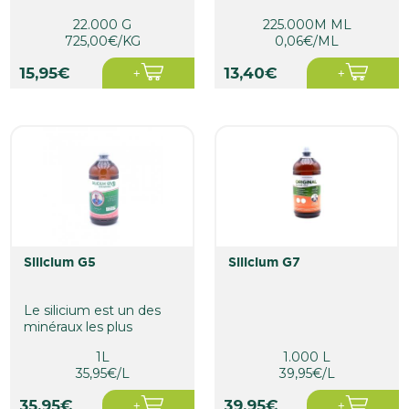
22.000 G
225.000M ML
725,00€/KG
0,06€/ML
15,95€
13,40€
silicium G5
silicium G7
Le silicium est un des
minéraux les plus
importants du corps
1L
1.000 L
humain
35,95€/L
39,95€/L
35,95€
39,95€