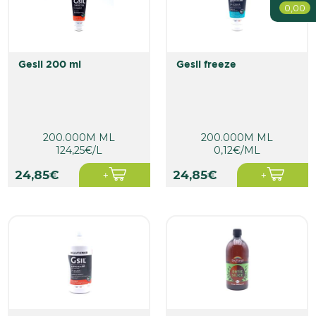
Bébé
0,00
Soin De La Personne
Maison
gesil 200 ml
gesil freeze
200.000M ML
200.000M ML
124,25€/L
0,12€/ML
24,85€
24,85€