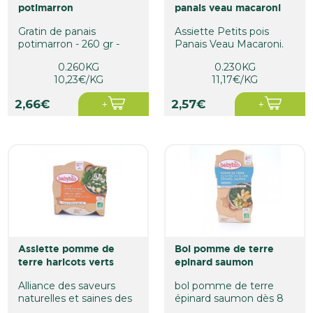
potimarron
panais veau macaroni
Gratin de panais
Assiette Petits pois
potimarron - 260 gr -
Panais Veau Macaroni.
Dès 15 mois
Dès 12 mois.
0.260KG
0.230KG
Contenance : 230g
10,23€/KG
11,17€/KG
2,66€
2,57€
assiette pomme de
bol pomme de terre
terre haricots verts
epinard saumon
dinde
Alliance des saveurs
bol pomme de terre
naturelles et saines des
épinard saumon dès 8
légumes et de la dinde.
mois