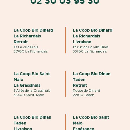
02 30 03 95 30
La Coop Bio Dinard
La Coop Bio Dinard
La Richardais
La Richardais
Retrait
Livraison
18 La ville Biais
18 rue de La ville Biais
35780 La Richardais
35780 La Richardais
La Coop Bio Saint
La Coop Bio Dinan
Malo
Taden
La Grassinais
Retrait
5 Allée de la Grassinais
Route de Dinard
35400 Saint-Malo
22100 Taden
La Coop Bio Dinan
La Coop Bio Saint
Taden
Malo
Livraison
Espérance