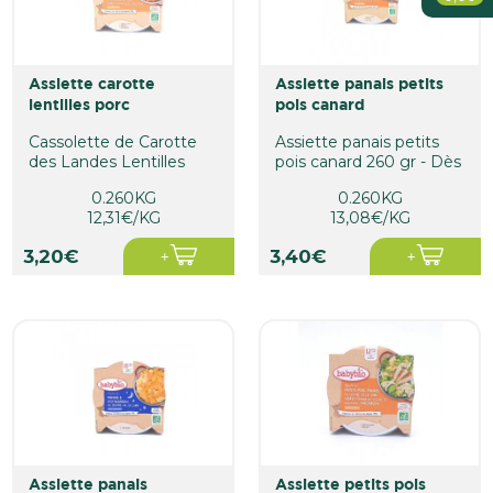
Bébé
Soin De La Personne
assiette carotte
assiette panais petits
Maison
lentilles porc
pois canard
Cassolette de Carotte
Assiette panais petits
des Landes Lentilles
pois canard 260 gr - Dès
Porc de Nouvelle-
15 mois
0.260KG
0.260KG
Aquitaine au...
12,31€/KG
13,08€/KG
3,20€
3,40€
assiette panais
assiette petits pois