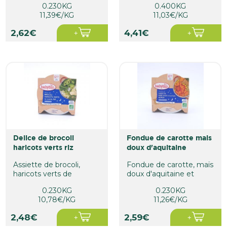
0.230KG
0.400KG
Dès...
11,39€/KG
11,03€/KG
2,62€
4,41€
delice de brocoli
fondue de carotte mais
haricots verts riz
doux d'aquitaine
Assiette de brocoli,
Fondue de carotte, maïs
haricots verts de
doux d'aquitaine et
Vendée et riz. Dès 12
quinoa.
0.230KG
0.230KG
mois avec...
10,78€/KG
11,26€/KG
2,48€
2,59€