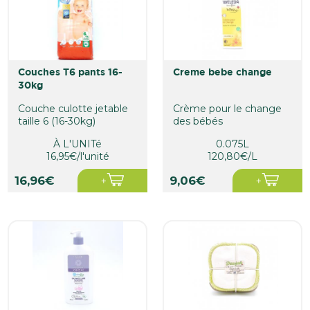
couches T6 pants 16-
creme bebe change
30kg
Couche culotte jetable
Crème pour le change
taille 6 (16-30kg)
des bébés
À L'UNITé
0.075L
16,95€/l'unité
120,80€/L
16,96€
9,06€