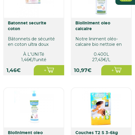
Bébé
Soin De La Personne
batonnet securite
bioliniment oleo
Maison
coton
calcaire
Bâtonnets de sécurité
Notre liniment oléo-
en coton ultra doux
calcaire bio nettoie en
douceur les fesses de
À L'UNITé
0.400L
bébé....
1,46€/l'unité
27,43€/L
1,46€
10,97€
bioliniment oleo
couches T2 S 3-6kg