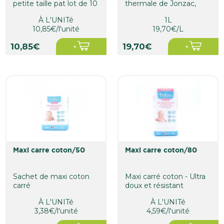
petite taille pat lot de 10
thermale de Jonzac,
unités.
nettoie délicatement
À L'UNITé
1L
les...
10,85€/l'unité
19,70€/L
10,85€
19,70€
maxi carre coton/50
maxi carre coton/80
Sachet de maxi coton
Maxi carré coton - Ultra
carré
doux et résistant
À L'UNITé
À L'UNITé
3,38€/l'unité
4,59€/l'unité