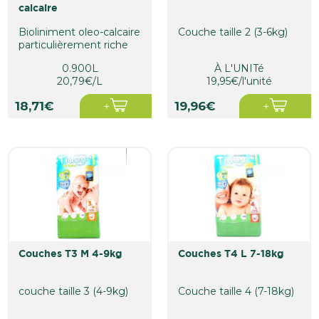
calcaire
Bioliniment oleo-calcaire
Couche taille 2 (3-6kg)
particulièrement riche
en huile d'olive (48%)
0.900L
À L'UNITé
20,79€/L
19,95€/l'unité
18,71€
19,96€
couches T3 M 4-9kg
couches T4 L 7-18kg
couche taille 3 (4-9kg)
Couche taille 4 (7-18kg)