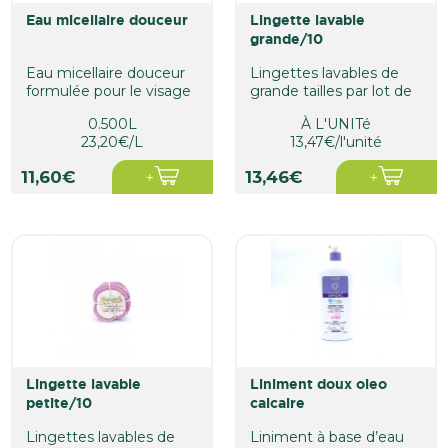
eau micellaire douceur
lingette lavable
grande/10
Eau micellaire douceur
Lingettes lavables de
formulée pour le visage
grande tailles par lot de
et les yeux.
10 unités.
0.500L
À L'UNITé
23,20€/L
13,47€/l'unité
11,60€
13,46€
lingette lavable
liniment doux oleo
petite/10
calcaire
Lingettes lavables de
Liniment à base d’eau