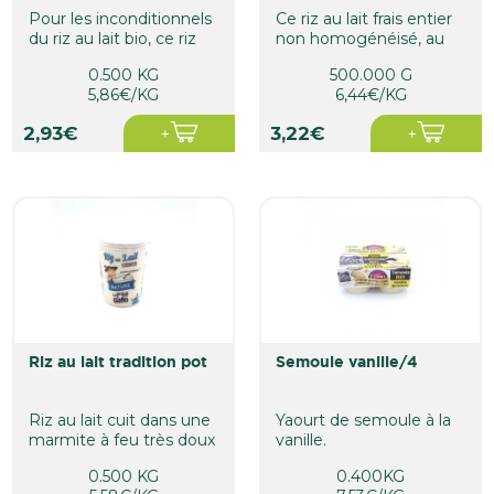
Pour les inconditionnels
Ce riz au lait frais entier
du riz au lait bio, ce riz
non homogénéisé, au
au lait est élaboré...
caramel, est
0.500 KG
500.000 G
transformé...
5,86€/KG
6,44€/KG
2,93€
3,22€
riz au lait tradition pot
semoule vanille/4
Riz au lait cuit dans une
Yaourt de semoule à la
marmite à feu très doux
vanille.
afin de donner un
0.500 KG
0.400KG
aspect...