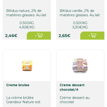
Bifidus nature, 2% de
Bifidus vanille, 2% de
matières grasses. Au lait
matières grasses. Au lait
français issu de...
français issu de...
0.500KG
0.500KG
4,92€/KG
5,30€/KG
2,46€
2,65€
creme brulee
creme dessert
chocolat/4
La crème brûlée
Crème dessert au
Grandeur Nature est
chocolat
une recette pâtissière