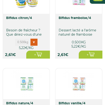
Bébé
Produits de la mer
Crémerie
Soin De La Personne
Pains, viennoiseries, patisseries
bifidus citron/4
bifidus framboise/4
Maison
Besoin de fraîcheur ?
Dessert lacté a l'arôme
Que diriez-vous d’une
naturel de framboise
délicieuse recette au...
0.500KG
5,22€/KG
5,22€/KG
2,61€
2,61€
bifidus nature/4
bifidus vanille/4