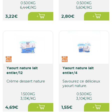
0.500KG
0.500KG
6,44€/KG
5,60€/KG
3,22€
2,80€
yaourt nature lait
yaourt nature lait
entier/12
entier/4
Crème dessert nature
Savourez ce délicieux
yaourt nature.
1.500KG
0.500KG
3,13€/KG
3,10€/KG
4,69€
1,55€