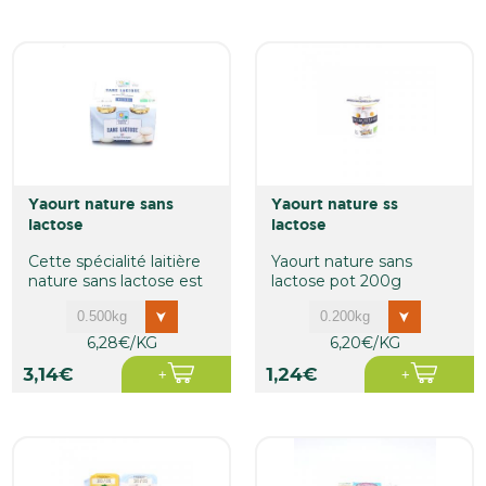
yaourt nature sans
yaourt nature ss
lactose
lactose
Cette spécialité laitière
Yaourt nature sans
nature sans lactose est
lactose pot 200g
élaborée à partir de...
6,28€/KG
6,20€/KG
3,14€
1,24€