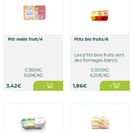
ptit malin fruit/4
ptits bio fruits/6
Les p'tits bios fruits sont
des fromages blancs
aux fruits, parfaits pour
0.360KG
0.300KG
le...
9,50€/KG
6,20€/KG
3,42€
1,86€