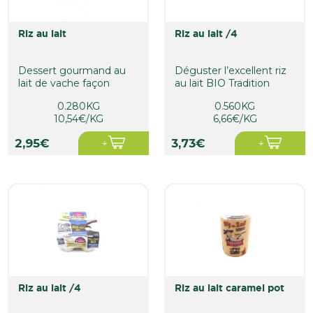
riz au lait
riz au lait /4
Dessert gourmand au
Déguster l’excellent riz
lait de vache façon
au lait BIO Tradition
grand-mère.
c’est replonger en...
0.280KG
0.560KG
10,54€/KG
6,66€/KG
2,95€
3,73€
riz au lait /4
riz au lait caramel pot