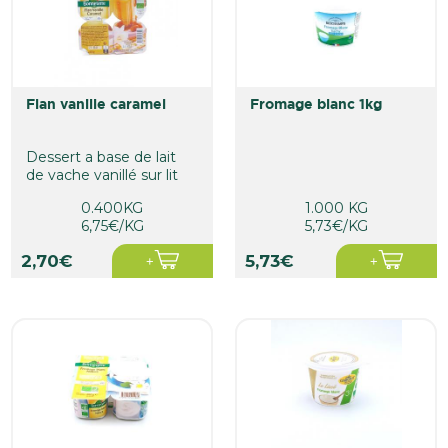
flan vanille caramel
fromage blanc 1kg
Dessert a base de lait
de vache vanillé sur lit
de caramel.
0.400KG
1.000 KG
6,75€/KG
5,73€/KG
2,70€
5,73€