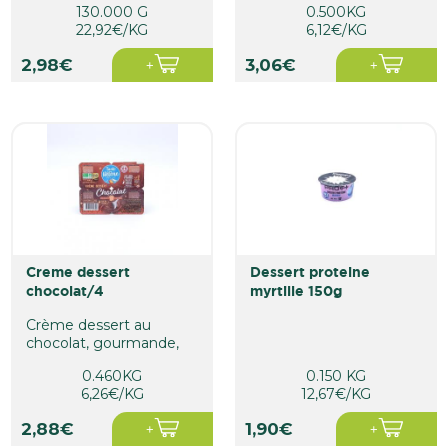
130.000 G
0.500KG
et gourmande...
22,92€/KG
6,12€/KG
2,98€
3,06€
creme dessert
dessert proteine
chocolat/4
myrtille 150g
Crème dessert au
chocolat, gourmande,
crémeuse et
0.460KG
0.150 KG
chocolatée avec sa...
6,26€/KG
12,67€/KG
2,88€
1,90€