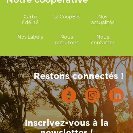
Carte
La CoopBio
Nos
fidélité
actualités
Nos Labels
Nous
Nous
recrutons
contacter
Restons connectés !
Inscrivez-vous à la
newsletter !