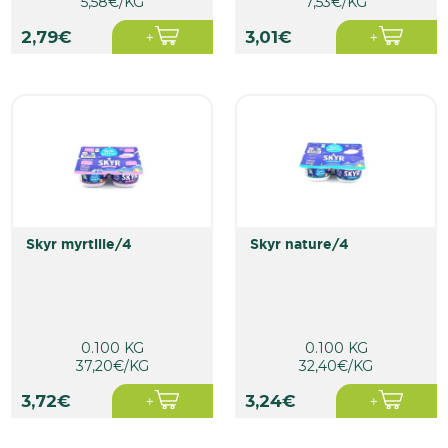
5,58€/KG
7,53€/KG
2,79€
3,01€
skyr myrtille/4
skyr nature/4
0.100 KG
0.100 KG
37,20€/KG
32,40€/KG
3,72€
3,24€