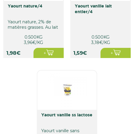
yaourt nature/4
yaourt vanille lait
entier/4
Yaourt nature, 2% de
matières grasses. Au lait
français issu de...
0.500KG
0.500KG
3,96€/KG
3,18€/KG
1,98€
1,59€
yaourt vanille ss lactose
Yaourt vanille sans