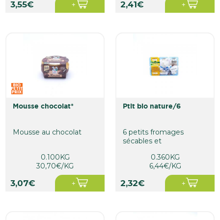
3,55€
2,41€
mousse chocolat*
ptit bio nature/6
Mousse au chocolat
6 petits fromages
sécables et
démoulables, doux et
0.100KG
0.360KG
frais avec 3,8% de...
30,70€/KG
6,44€/KG
3,07€
2,32€