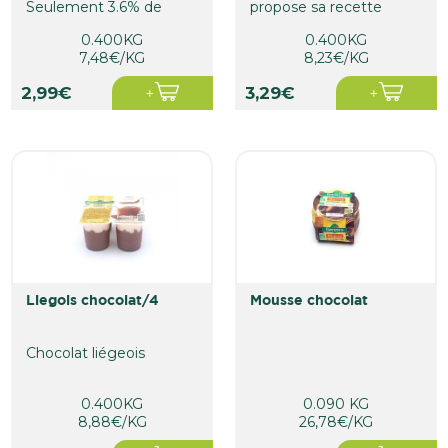
Seulement 3.6% de
propose sa recette
matières grasses. Au lait
onctueuse de Fromage
0.400KG
0.400KG
français...
Blanc à la...
7,48€/KG
8,23€/KG
2,99€
3,29€
liegois chocolat/4
mousse chocolat
Chocolat liégeois
0.400KG
0.090 KG
8,88€/KG
26,78€/KG