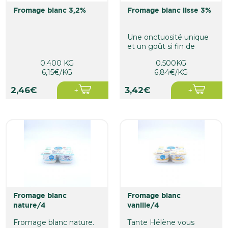
fromage blanc 3,2%
fromage blanc lisse 3%
Une onctuosité unique
et un goût si fin de
crème, le fromage blanc
0.400 KG
0.500KG
bio au...
6,15€/KG
6,84€/KG
2,46€
3,42€
fromage blanc
fromage blanc
nature/4
vanille/4
Fromage blanc nature.
Tante Hélène vous