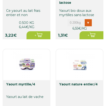
lactose
Ce yaourt au lait frais
Yaourt bio doux aux
entier et non
myrtilles sans lactose
homogénéisé, à la
0.500 KG
myrtille sauvage...
6,44€/KG
6,55€/KG
3,22€
1,31€
yaourt myrtille/4
yaourt nature entier/4
Yaourt au lait de vache