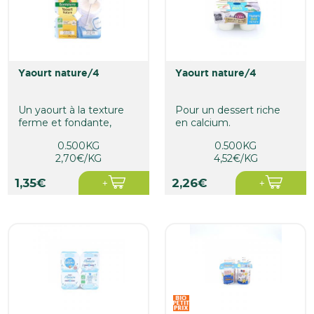
yaourt nature/4
yaourt nature/4
Un yaourt à la texture
Pour un dessert riche
ferme et fondante,
en calcium.
véritable source de
0.500KG
0.500KG
calcium
2,70€/KG
4,52€/KG
1,35€
2,26€