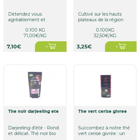
Détendez vous
Cultivé sur les hauts
agréablement et
plateaux de la région
profitez d'une pause
UVA au Sri Lanka, à plus
0.100 KG
0.100KG
douceur et
de...
71,00€/KG
32,50€/KG
gourmandise...
7,10€
3,25€
the noir darjeeling ete
the vert cerise givree
Darjeeling d'été - Rond
Succombez à notre thé
et délicat. Thé noir bio
vert cerise givrée : un
issu d'une cueillette...
thé vert bio