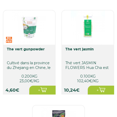
the vert gunpowder
the vert jasmin
Cultivé dans la province
Thé vert JASMIN
du Zhejiang en Chine, le
FLOWERS Hua Cha est
thé vert Gunpowder
un merveilleux thé de
0.200KG
0.100KG
est...
détente. 100g
23,00€/KG
102,40€/KG
4,60€
10,24€