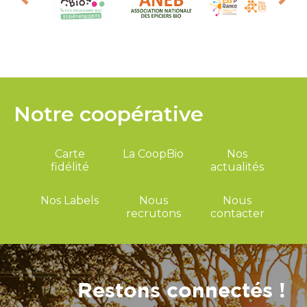
Notre coopérative
Carte
La CoopBio
Nos
fidélité
actualités
Nos Labels
Nous
Nous
recrutons
contacter
Restons connectés !