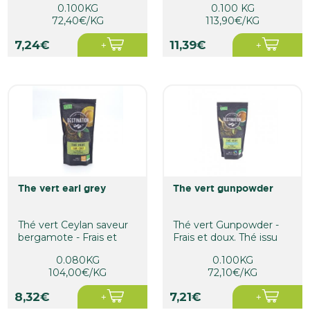
0.100KG
0.100 KG
réconfortant...
72,40€/KG
113,90€/KG
7,24€
11,39€
the vert earl grey
the vert gunpowder
Thé vert Ceylan saveur
Thé vert Gunpowder -
bergamote - Frais et
Frais et doux. Thé issu
fruité. Thé issu de...
de l'agriculture
0.080KG
0.100KG
biologique...
104,00€/KG
72,10€/KG
8,32€
7,21€