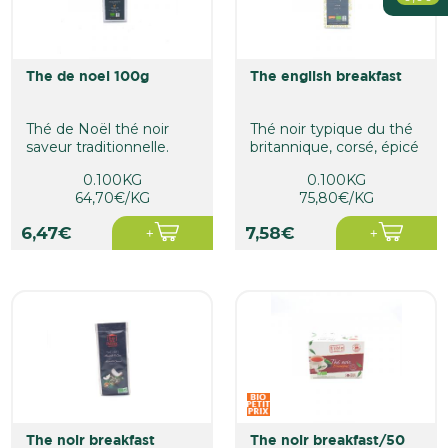
Bébé
Farines, sucres et desserts
Produits de régime
Soin De La Personne
the de noel 100g
the english breakfast
Maison
Thé de Noël thé noir
Thé noir typique du thé
saveur traditionnelle.
britannique, corsé, épicé
Ingrédients issus de...
et légèrement...
0.100KG
0.100KG
64,70€/KG
75,80€/KG
6,47€
7,58€
the noir breakfast
the noir breakfast/50