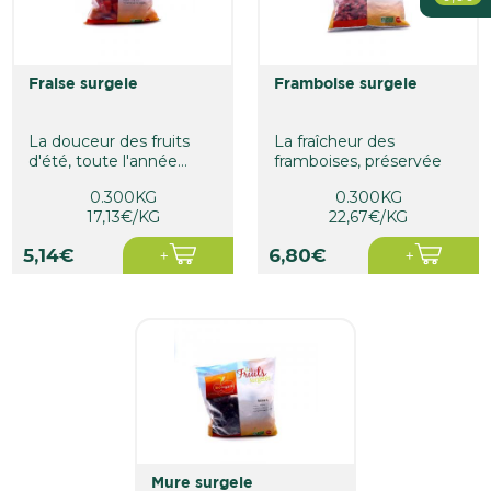
Bébé
Produits de la mer
Crémerie
Soin De La Personne
Pains, viennoiseries, patisseries
fraise surgele
framboise surgele
Maison
La douceur des fruits
La fraîcheur des
d'été, toute l'année…
framboises, préservée
toute l'année…
0.300KG
0.300KG
17,13€/KG
22,67€/KG
5,14€
6,80€
mure surgele