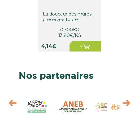
La douceur des mûres,
préservée toute
l'année…
0.300KG
13,80€/KG
4,14€
Nos partenaires