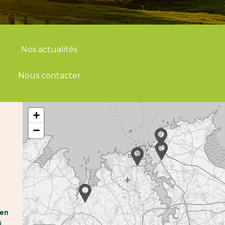
Nos actualités
Nous contacter
+
−
hen
s