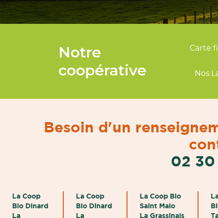
Notre
Carte f
coopérative
Nos L
Besoin d'un renseignem
cont
02 30
La Coop
La Coop
La Coop Bio
L
Bio Dinard
Bio Dinard
Saint Malo
B
La
La
La Grassinais
T