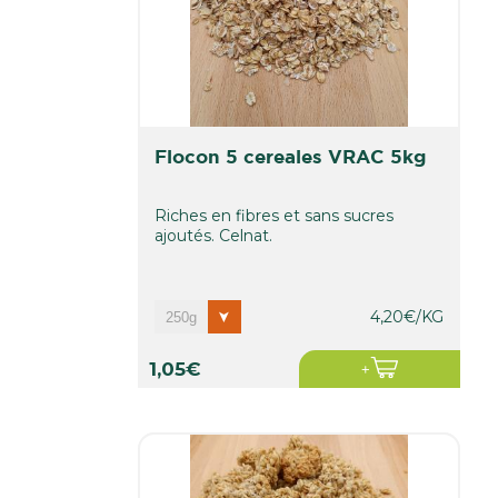
Soin De La Personne
Maison
flocon 5 cereales VRAC 5kg
Riches en fibres et sans sucres
ajoutés. Celnat.
4,20€/KG
1,05€