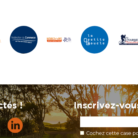
tés !
Inscrivez-vous
Cochez cette case po