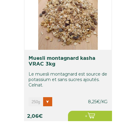
muesli montagnard kasha
VRAC 3kg
Le muesli montagnard est source de
potassium et sans sucres ajoutés.
Celnat.
8,25€/KG
2,06€