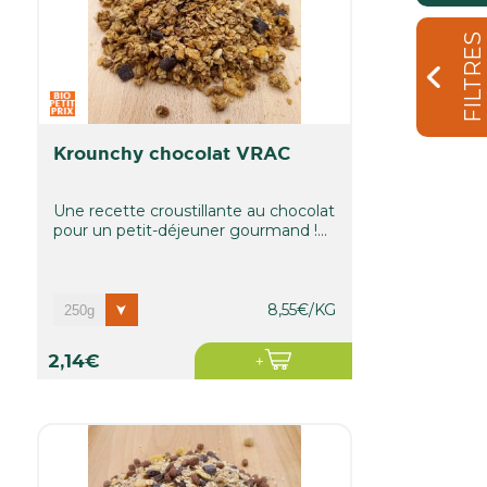
FILTRES
krounchy chocolat VRAC
Une recette croustillante au chocolat
pour un petit-déjeuner gourmand !...
8,55€/KG
2,14€