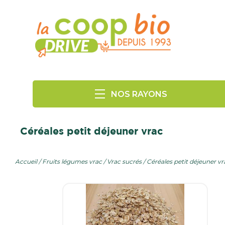
NOS RAYONS
Produits Frais
Panier fruits et légumes
Céréales petit déjeuner vrac
Fruits Légumes Vrac
Fruits
Légumes
Epicerie Salée
Accueil
Fruits légumes vrac
Vrac sucrés
Céréales petit déjeuner vr
Vrac sucrés
Epicerie Sucrée
Vrac fruits secs et graines
Vrac salés
Boissons
Bébé