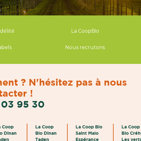
idélité
La CoopBio
abels
Nous recrutons
ent ? N'hésitez pas à nous
acter !
 03 95 30
a Coop
La Coop
La Coop Bio
La Coop
io Dinan
Bio Dinan
Saint Malo
Bio Cré
aden
Taden
Espérance
Les vert