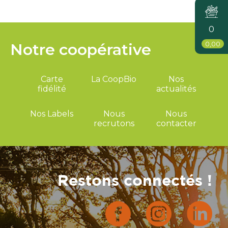
0
0,00
Notre coopérative
Carte
La CoopBio
Nos
fidélité
actualités
Nos Labels
Nous
Nous
recrutons
contacter
Restons connectés !