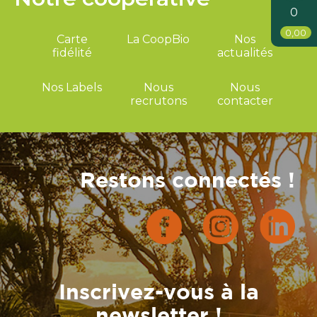
0
0,00
Carte
La CoopBio
Nos
fidélité
actualités
Nos Labels
Nous
Nous
recrutons
contacter
Restons connectés !
Inscrivez-vous à la
newsletter !