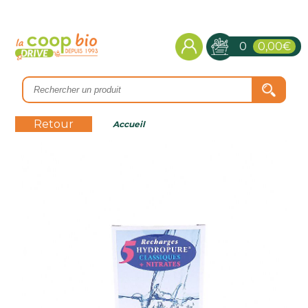
0
0,00€
Retour
Accueil