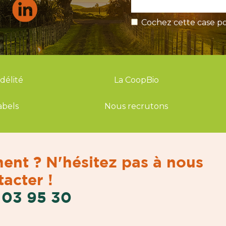
Cochez cette case po
idélité
La CoopBio
abels
Nous recrutons
ent ? N'hésitez pas à nous
acter !
 03 95 30