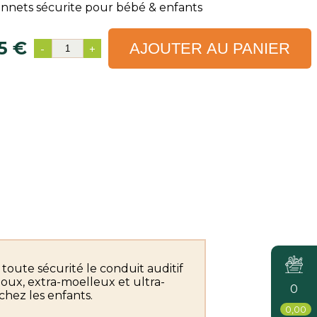
nnets sécurite pour bébé & enfants
5 €
AJOUTER AU PANIER
-
+
oute sécurité le conduit auditif
doux, extra-moelleux et ultra-
0
hez les enfants.
0,00