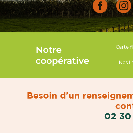
Notre
Carte f
coopérative
Nos L
Besoin d'un renseignem
cont
02 30