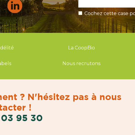
Cochez cette case po
idélité
La CoopBio
abels
Nous recrutons
ent ? N'hésitez pas à nous
acter !
 03 95 30