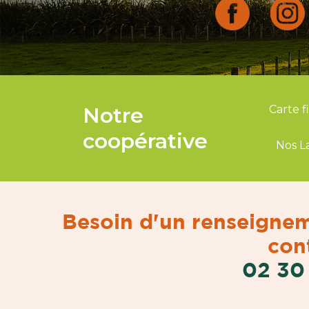
Notre
Carte f
coopérative
Nos L
Besoin d'un renseignem
cont
02 30