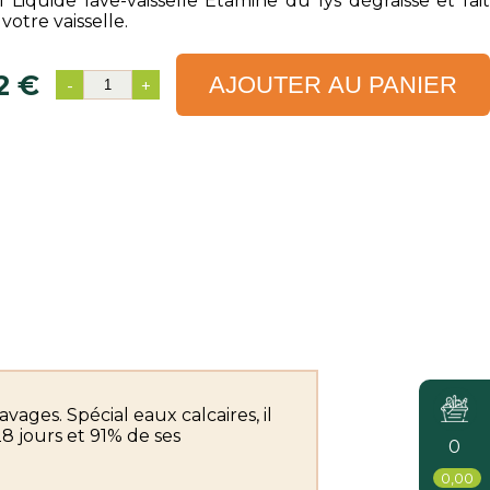
 Liquide lave-vaisselle Etamine du lys dégraisse et fait
 votre vaisselle.
2 €
AJOUTER AU PANIER
-
+
vages. Spécial eaux calcaires, il
8 jours et 91% de ses
0
0,00