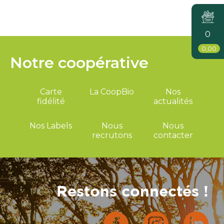
0
0,00
Notre coopérative
Carte
La CoopBio
Nos
fidélité
actualités
Nos Labels
Nous
Nous
recrutons
contacter
Restons connectés !