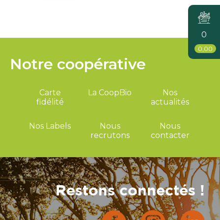
0
0,00
Notre coopérative
Carte
La CoopBio
Nos
fidélité
actualités
Nos Labels
Nous
Nous
recrutons
contacter
Restons connectés !