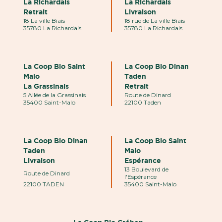
La Richardais
La Richardais
Retrait
Livraison
18 La ville Biais
18 rue de La ville Biais
35780 La Richardais
35780 La Richardais
La Coop Bio Saint
La Coop Bio Dinan
Malo
Taden
La Grassinais
Retrait
5 Allée de la Grassinais
Route de Dinard
35400 Saint-Malo
22100 Taden
La Coop Bio Dinan
La Coop Bio Saint
Taden
Malo
Livraison
Espérance
13 Boulevard de
Route de Dinard
l'Espérance
22100 TADEN
35400 Saint-Malo