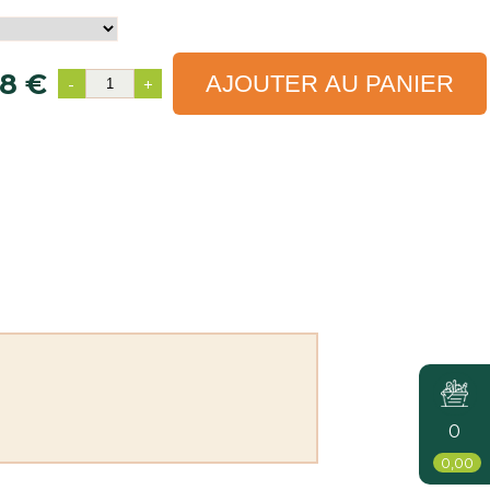
8 €
AJOUTER AU PANIER
-
+
0
0,00