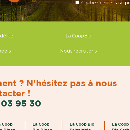
Cochez cette case po
idélité
La CoopBio
abels
Nous recrutons
ent ? N'hésitez pas à nous
acter !
 03 95 30
a Coop
La Coop
La Coop Bio
La Coop
io Dinan
Bio Dinan
Saint Malo
Bio Cré