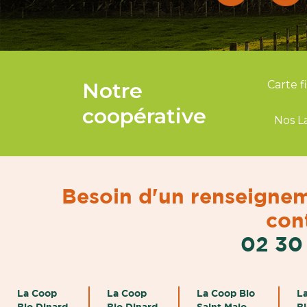
Notre
Carte f
coopérative
Nos L
Besoin d'un renseignem
cont
02 30
La Coop
La Coop
La Coop Bio
L
Bio Dinard
Bio Dinard
Saint Malo
B