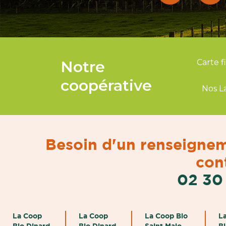
Notre
Carte f
coopérative
Nos L
Besoin d'un renseignem
cont
02 30
La Coop
La Coop
La Coop Bio
L
Bio Dinard
Bio Dinard
Saint Malo
B