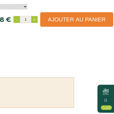
8 €
AJOUTER AU PANIER
-
+
0
0,00