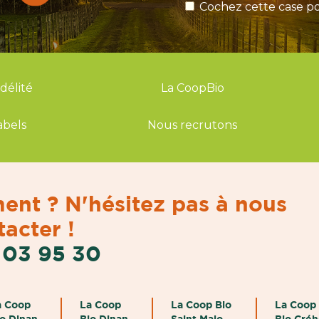
Cochez cette case po
idélité
La CoopBio
abels
Nous recrutons
ent ? N'hésitez pas à nous
acter !
 03 95 30
a Coop
La Coop
La Coop Bio
La Coop
io Dinan
Bio Dinan
Saint Malo
Bio Cré