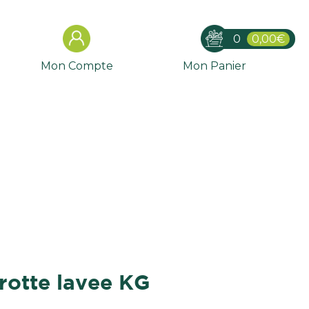
0
0,00€
Mon Compte
Mon Panier
arotte lavee KG