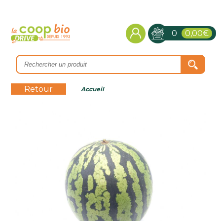
0
0,00€
Retour
Accueil