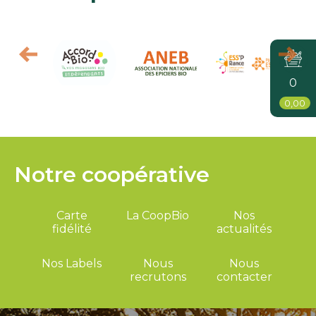
0
0,00
Notre coopérative
Carte
La CoopBio
Nos
fidélité
actualités
Nos Labels
Nous
Nous
recrutons
contacter