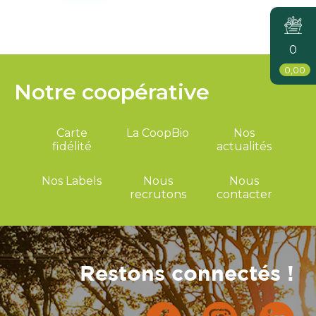
0
0,00
Notre coopérative
Carte
La CoopBio
Nos
fidélité
actualités
Nos Labels
Nous
Nous
recrutons
contacter
Restons connectés !