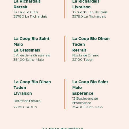
La Richardais
La Richardais
Retrait
Livraison
18 La ville Biais
18 rue de La ville Biais
35780 La Richardais
35780 La Richardais
La Coop Bio Saint
La Coop Bio Dinan
Malo
Taden
La Grassinais
Retrait
5 Allée de la Grassinais
Route de Dinard
35400 Saint-Malo
22100 Taden
La Coop Bio Dinan
La Coop Bio Saint
Taden
Malo
Livraison
Espérance
13 Boulevard de
Route de Dinard
l'Espérance
22100 TADEN
35400 Saint-Malo