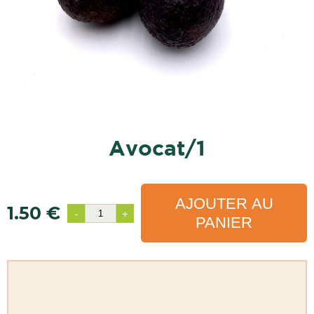
avocat/1
AJOUTER AU
1.50 €
-
+
PANIER