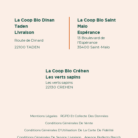
La Coop Bio Dinan
La Coop Bio Saint
Taden
Malo
Livraison
Espérance
13 Boulevard de
Route de Dinard
l'Espérance
22100 TADEN
35400 Saint-Malo
La Coop Bio Créhen
Les verts sapins
Les verts sapins
22130 CREHEN
Mentions Légales
RGPD Et Collecte Des Données
Conditions Générales De Vente
Conditions Générales D'Utilisation De La Carte De Fidélité
Conditions Générales De Service Livraison
Agence Perfecto Breizh