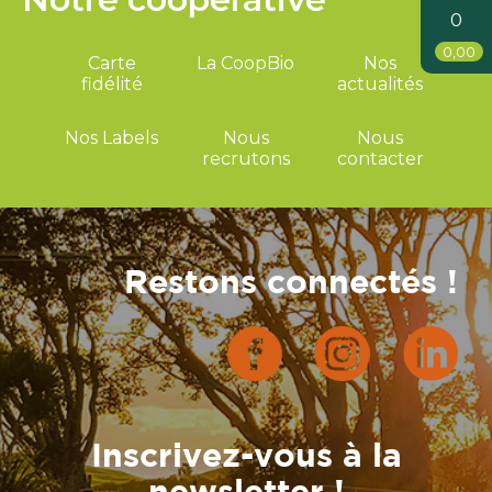
0
0,00
Carte
La CoopBio
Nos
fidélité
actualités
Nos Labels
Nous
Nous
recrutons
contacter
Restons connectés !
Inscrivez-vous à la
newsletter !