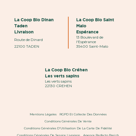
La Coop Bio Dinan
La Coop Bio Saint
Taden
Malo
Livraison
Espérance
13 Boulevard de
Route de Dinard
l'Espérance
22100 TADEN
35400 Saint-Malo
La Coop Bio Créhen
Les verts sapins
Les verts sapins
22130 CREHEN
Mentions Légales
RGPD Et Collecte Des Données
Conditions Générales De Vente
Conditions Générales D'Utilisation De La Carte De Fidélité
Conditions Générales De Service Livraison
Agence Perfecto Breizh