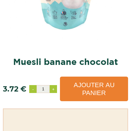
muesli banane chocolat
AJOUTER AU
3.72 €
-
+
PANIER