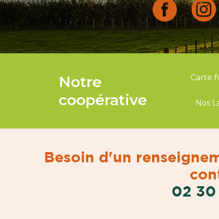
Notre
Carte f
coopérative
Nos L
Besoin d'un renseignem
cont
02 30