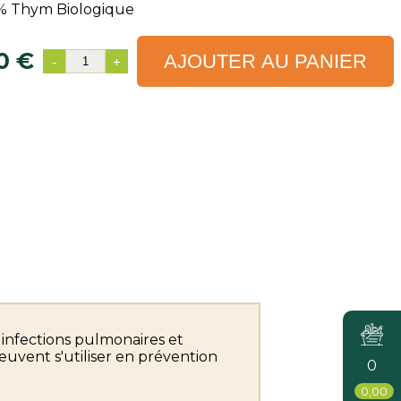
% Thym Biologique
0 €
AJOUTER AU PANIER
-
+
 infections pulmonaires et
peuvent s'utiliser en prévention
0
0,00