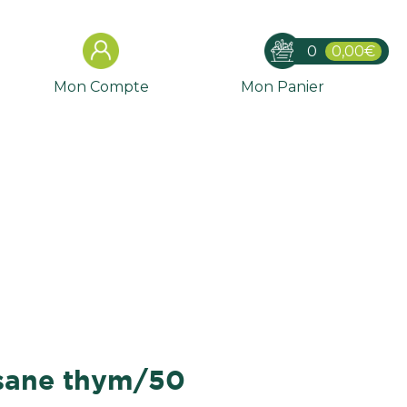
0
0,00€
Mon Compte
Mon Panier
isane thym/50