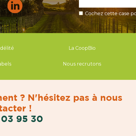
Cochez cette case po
idélité
La CoopBio
abels
Nous recrutons
ent ? N'hésitez pas à nous
acter !
 03 95 30