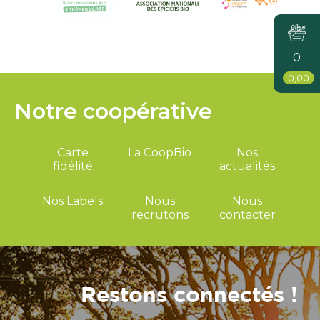
0
0,00
Notre coopérative
Carte
La CoopBio
Nos
fidélité
actualités
Nos Labels
Nous
Nous
recrutons
contacter
Restons connectés !