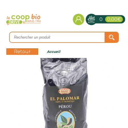
0
0,00€
Retour
Accueil