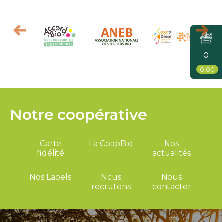
0
0,00
Notre coopérative
Carte
La CoopBio
Nos
fidélité
actualités
Nos Labels
Nous
Nous
recrutons
contacter