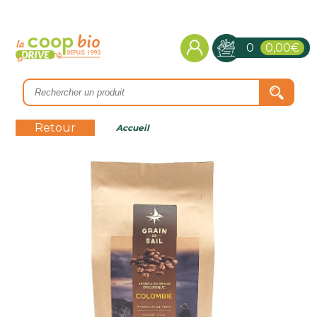
0
0,00€
Retour
Accueil