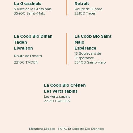
La Grassinais
Retrait
5 Allée de la Grassinais
Route de Dinard
35400 Saint-Malo
22100 Taden
La Coop Bio Dinan
La Coop Bio Saint
Taden
Malo
Livraison
Espérance
13 Boulevard de
Route de Dinard
l'Espérance
22100 TADEN
35400 Saint-Malo
La Coop Bio Créhen
Les verts sapins
Les verts sapins
22130 CREHEN
Mentions Légales
RGPD Et Collecte Des Données