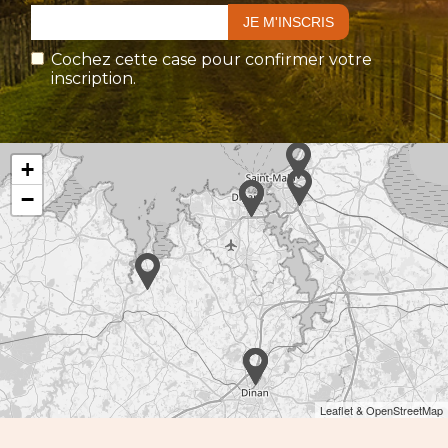
Cochez cette case pour confirmer votre
inscription.
+
−
Leaflet & OpenStreetMap