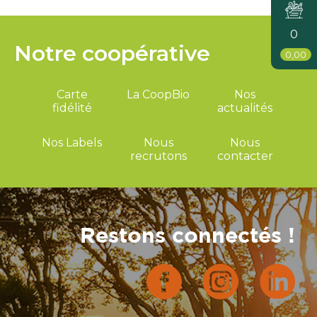
0
Notre coopérative
0,00
Carte
La CoopBio
Nos
fidélité
actualités
Nos Labels
Nous
Nous
recrutons
contacter
Restons connectés !