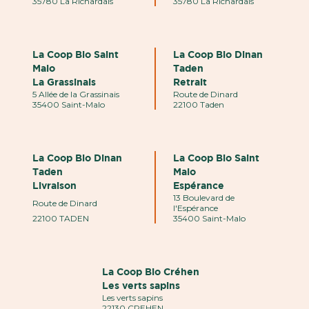
35780 La Richardais
35780 La Richardais
La Coop Bio Saint
La Coop Bio Dinan
Malo
Taden
La Grassinais
Retrait
5 Allée de la Grassinais
Route de Dinard
35400 Saint-Malo
22100 Taden
La Coop Bio Dinan
La Coop Bio Saint
Taden
Malo
Livraison
Espérance
13 Boulevard de
Route de Dinard
l'Espérance
22100 TADEN
35400 Saint-Malo
La Coop Bio Créhen
Les verts sapins
Les verts sapins
22130 CREHEN