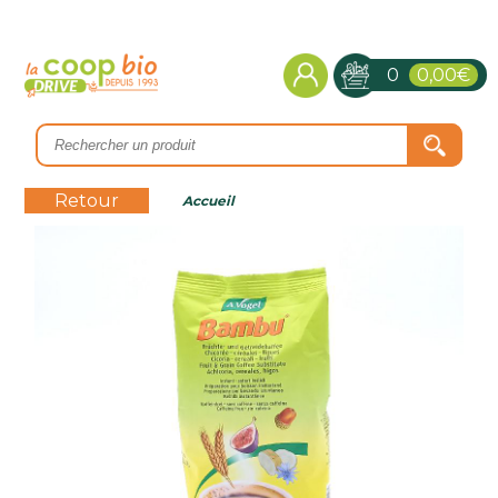
0
0,00€
Retour
Accueil