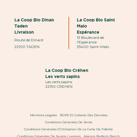
La Coop Bio Dinan
La Coop Bio Saint
Taden
Malo
Livraison
Espérance
13 Boulevard de
Route de Dinard
l'Espérance
22100 TADEN
35400 Saint-Malo
La Coop Bio Créhen
Les verts sapins
Les verts sapins
22130 CREHEN
Mentions Légales
RGPD Et Collecte Des Données
Conditions Générales De Vente
Conditions Générales D'Utilisation De La Carte De Fidélité
Conditions Générales De Service Livraison
Agence Perfecto Breizh