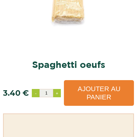
spaghetti oeufs
AJOUTER AU
3.40 €
-
+
PANIER