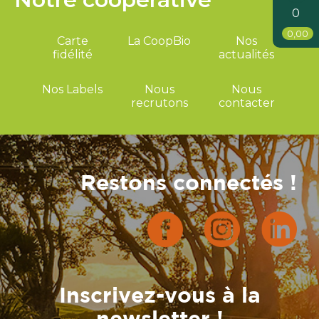
0
0,00
Carte
La CoopBio
Nos
fidélité
actualités
Nos Labels
Nous
Nous
recrutons
contacter
Restons connectés !
Inscrivez-vous à la
newsletter !