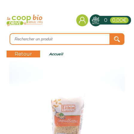
0
0,00€
Retour
Accueil