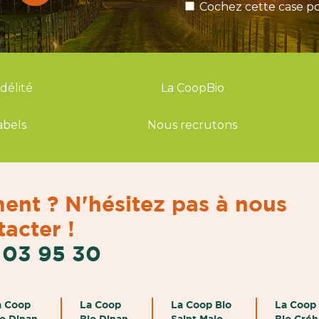
Cochez cette case po
idélité
La CoopBio
abels
Nous recrutons
ent ? N'hésitez pas à nous
acter !
 03 95 30
a Coop
La Coop
La Coop Bio
La Coop
io Dinan
Bio Dinan
Saint Malo
Bio Cré