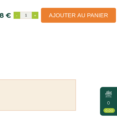
8 €
AJOUTER AU PANIER
-
+
0
0,00