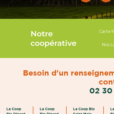
Notre
Carte f
coopérative
Nos L
Besoin d'un renseignem
cont
02 30
La Coop
La Coop
La Coop Bio
L
Bio Dinard
Bio Dinard
Saint Malo
B