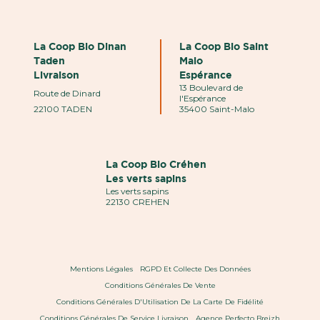
La Coop Bio Dinan
La Coop Bio Saint
Taden
Malo
Livraison
Espérance
13 Boulevard de
Route de Dinard
l'Espérance
22100 TADEN
35400 Saint-Malo
La Coop Bio Créhen
Les verts sapins
Les verts sapins
22130 CREHEN
Mentions Légales
RGPD Et Collecte Des Données
Conditions Générales De Vente
Conditions Générales D'Utilisation De La Carte De Fidélité
Conditions Générales De Service Livraison
Agence Perfecto Breizh