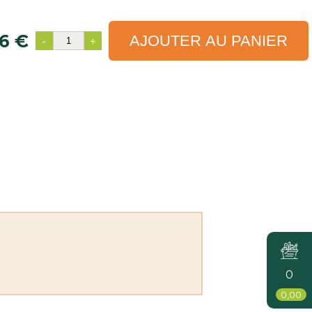
6 €
AJOUTER AU PANIER
-
+
0
0,00