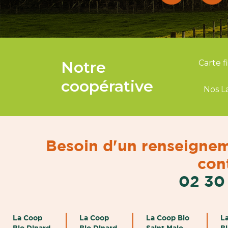
Notre
Carte f
coopérative
Nos L
Besoin d'un renseignem
cont
02 30
La Coop
La Coop
La Coop Bio
L
Bio Dinard
Bio Dinard
Saint Malo
B