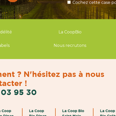
Cochez cette case po
idélité
La CoopBio
abels
Nous recrutons
ent ? N'hésitez pas à nous
acter !
 03 95 30
a Coop
La Coop
La Coop Bio
La Coop
io Dinan
Bio Dinan
Saint Malo
Bio Cré