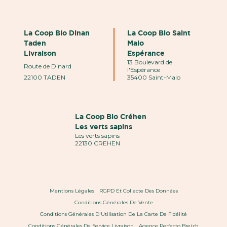
La Coop Bio Dinan
La Coop Bio Saint
Taden
Malo
Livraison
Espérance
13 Boulevard de
Route de Dinard
l'Espérance
22100 TADEN
35400 Saint-Malo
La Coop Bio Créhen
Les verts sapins
Les verts sapins
22130 CREHEN
Mentions Légales
RGPD Et Collecte Des Données
Conditions Générales De Vente
Conditions Générales D'Utilisation De La Carte De Fidélité
Conditions Générales De Service Livraison
Agence Perfecto Breizh