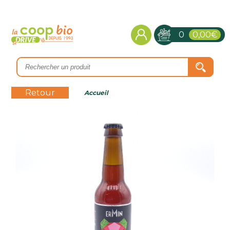
0
0,00€
Retour
Accueil