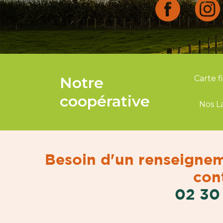
Notre
Carte f
coopérative
Nos L
Besoin d'un renseignem
cont
02 30