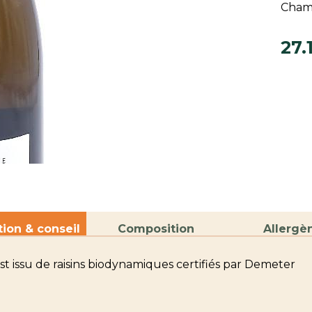
Cham
27.
tion & conseil
Composition
Allergè
t issu de raisins biodynamiques certifiés par Demeter