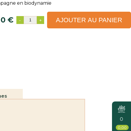
pagne en biodynamie
10 €
AJOUTER AU PANIER
-
+
nes
0
0,00