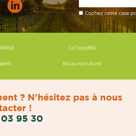
Cochez cette case po
idélité
La CoopBio
abels
Nous recrutons
ent ? N'hésitez pas à nous
acter !
 03 95 30