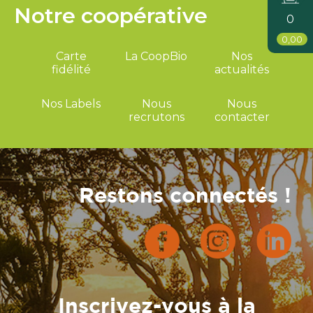
Notre coopérative
0
0,00
Carte
La CoopBio
Nos
fidélité
actualités
Nos Labels
Nous
Nous
recrutons
contacter
Restons connectés !
Inscrivez-vous à la