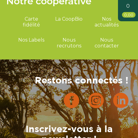
Notre coopérative
0
0,00
Carte
La CoopBio
Nos
fidélité
actualités
Nos Labels
Nous
Nous
recrutons
contacter
Restons connectés !
Inscrivez-vous à la