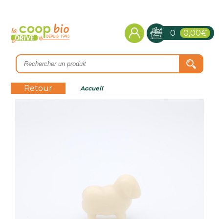
0
0,00€
Retour
Accueil