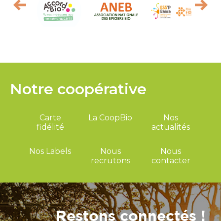
Notre coopérative
Carte
La CoopBio
Nos
fidélité
actualités
Nos Labels
Nous
Nous
recrutons
contacter
Restons connectés !