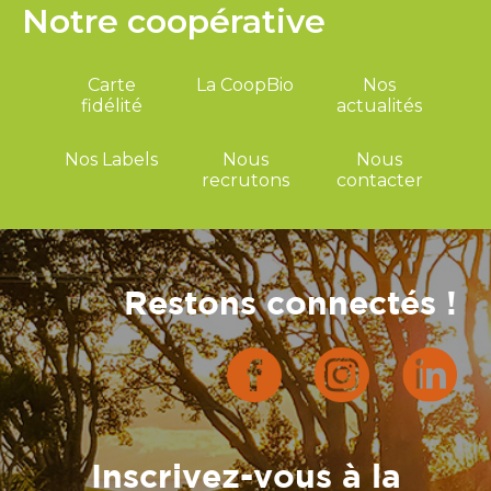
Notre coopérative
Carte
La CoopBio
Nos
fidélité
actualités
Nos Labels
Nous
Nous
recrutons
contacter
Restons connectés !
Inscrivez-vous à la